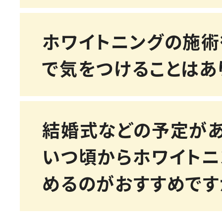
自然に治まります。当院
ヶ月程度が目安ですが、
歯のヒビや傷をチェック
ホワイトニングの施
慣によって大きく変わり
はい、まずは丁寧な診査
で気をつけることはあ
えた薬剤の使用や、知覚
面には再び着色汚れ（ス
なむし歯や歯周病がある
よるコーティングを行う
積していくため、完全に
優先することをおすすめ
を最小限に抑えるよう配
「タッチアップ」と呼ば
結婚式などの予定があ
お口の中にトラブルがあ
施術直後の24時間は、
す。
いつ頃からホワイトニ
術を行うことが推奨され
を使用すると、強い痛み
る膜（ペリクル）が剥が
めるのがおすすめです
は、色の戻りを防ぐため
になるためです。当院で
常に色がつきやすい状態
や、専用の歯磨き粉のご
する」だけでなく、お口
め、コーヒー、赤ワイン