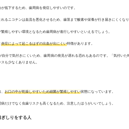
力が低下するため、歯周病を発症しやすいのです。
まれるニコチンは血流を悪化させるため、歯茎まで酸素や栄養が行き届きにくくな
が繁殖しやすい環境となるため歯周病が進行しやすいといえるでしょう。
と
炎症によって起こるはずの出血が出にくい
特徴があります。
が自分で気付きにくいため、歯周病の発見が遅れる恐れもあるのです。「気付いた
ースも少なくありません。
は、
お口の中が乾燥しやすいため細菌が繁殖しやすい
状態になっています。
周病だけでなく虫歯リスクも高くなるため、注意したほうがいいでしょう。
歯ぎしりをする人