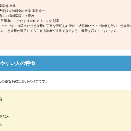
歯学部 卒業
学大学院歯学研究科卒業 歯学博士
大阪市内の歯科医院にて勤務
庫県芦屋市に、ひだまり歯科クリニック 開業
ニックでは、来院された患者様に丁寧な説明を心掛け、納得頂いた上で治療を行い、患者様
もに、患者様が満足してもらえる治療が提供できるよう、最善を尽くしております。
へ
りやすい人の特徴
人の主な特徴は以下の8つです。
分
きな人
人