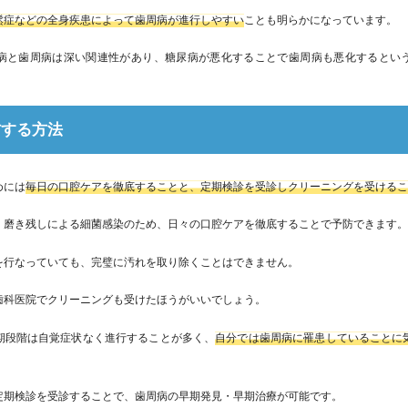
鬆症などの全身疾患によって歯周病が進行しやすい
ことも明らかになっています。
病と歯周病は深い関連性があり、糖尿病が悪化することで歯周病も悪化するとい
防する方法
めには
毎日の口腔ケアを徹底することと、定期検診を受診しクリーニングを受ける
、磨き残しによる細菌感染のため、日々の口腔ケアを徹底することで予防できます
を行なっていても、完璧に汚れを取り除くことはできません。
歯科医院でクリーニングも受けたほうがいいでしょう。
期段階は自覚症状なく進行することが多く、
自分では歯周病に罹患していることに
定期検診を受診することで、歯周病の早期発見・早期治療が可能です。