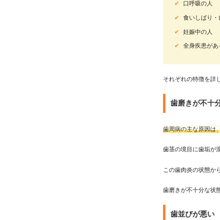
✔
口呼吸の人
✔
食いしばり・
✔
妊娠中の人
✔
全身疾患があ
それぞれの特徴を詳
歯磨きが不十
歯周病の主な原因は
歯茎の境目に歯垢が
この歯肉炎の状態か
歯磨きが不十分な状
歯並びが悪い