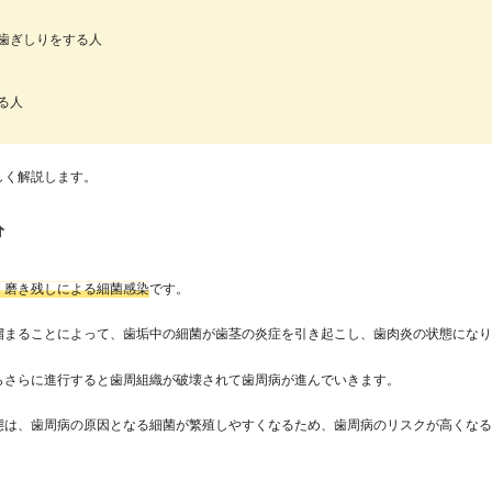
歯ぎしりをする人
る人
しく解説します。
分
、磨き残しによる細菌感染
です。
溜まることによって、歯垢中の細菌が歯茎の炎症を引き起こし、歯肉炎の状態にな
らさらに進行すると歯周組織が破壊されて歯周病が進んでいきます。
態は、歯周病の原因となる細菌が繁殖しやすくなるため、歯周病のリスクが高くな