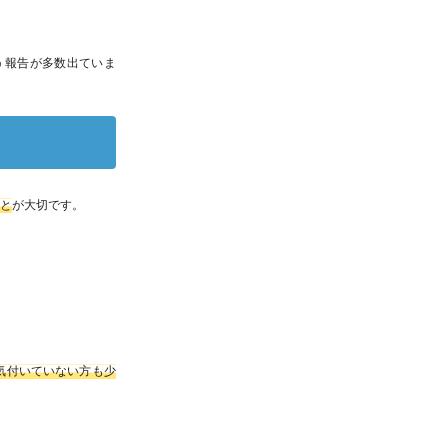
う報告が多数出ていま
こと
が大切です。
。
気付いていない方も少