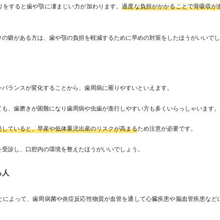
りをすると歯や顎に凄まじい力が加わります。
過度な負担がかかることで骨吸収が
りの癖がある方は、歯や顎の負担を軽減するために早めの対策をしたほうがいいで
ンバランスが変化することから、歯周病に罹りやすいといえます。
ても、歯磨きが困難になり歯周病や虫歯が進行しやすい方も多くいらっしゃいます
患していると、早産や低体重児出産のリスクが高まる
ため注意が必要です。
を受診し、口腔内の環境を整えたほうがいいでしょう。
る人
とによって、歯周病菌や炎症反応性物質が血管を通して心臓疾患や脳血管疾患など