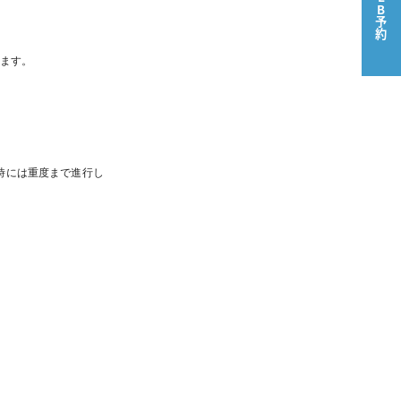
WEB予約
ります。
時には重度まで進行し