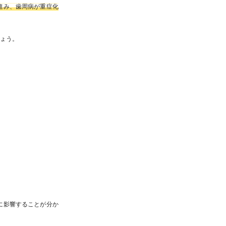
進み、歯周病が重症化
しょう。
。
に影響することが分か