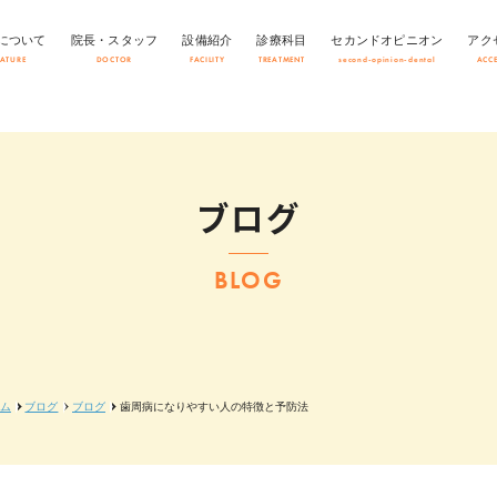
について
院長・スタッフ
設備紹介
診療科目
セカンドオピニオン
アク
EATURE
DOCTOR
FACILITY
TREATMENT
second-opinion-dental
ACC
ブログ
BLOG
ム
ブログ
ブログ
歯周病になりやすい人の特徴と予防法