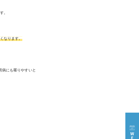
です。
すくなります。
周病にも罹りやすいと
。