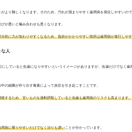
きがより難しくなります。そのため、汚れが溜まりやすく歯周病を発症しやすいの
並びが悪いと噛み合わせも悪くなります。
部分的に力が加わりやすくなるため、負担がかかりやすい箇所は歯周病が進行しや
きな人
口にしていると虫歯になりやすいというイメージがありますが、虫歯だけでなく歯
の中の細菌が作り出す毒素によって炎症を引き起こすことです。
増殖するため、甘いものを過剰摂取していると虫歯も歯周病のリスクも高まります
歯周病に罹りやすいだけでなく治りも遅い
ことが分かっています。