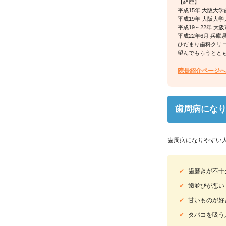
【経歴】
平成15年 大阪大学
平成19年 大阪大
平成19～22年 
平成22年6月 兵
ひだまり歯科クリ
望んでもらうとと
院長紹介ページ
歯周病にな
歯周病になりやすい
✔
歯磨きが不十
✔
歯並びが悪い
✔
甘いものが好
✔
タバコを吸う