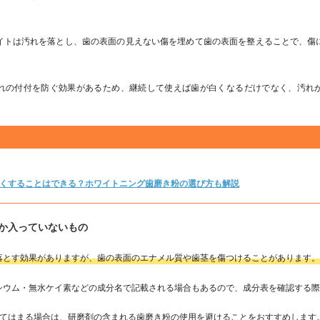
イトは汚れを落とし、歯の表面の見えない傷を埋めて歯の表面を整えることで、傷
れの付付を防ぐ効果があるため、継続して使えば歯が白くなるだけでなく、汚れ
白くすることはできる？ホワイトニング歯磨き粉の選び方も解説
か入っていないもの
落とす効果がありますが、歯の表面のエナメル質や歯茎を傷つけることがあります
シウム・無水ケイ素などの成分名で記載される場合もあるので、成分表を確認する
当てはまる場合は、研磨剤の含まれる歯磨き粉の使用を避けることをおすすめします