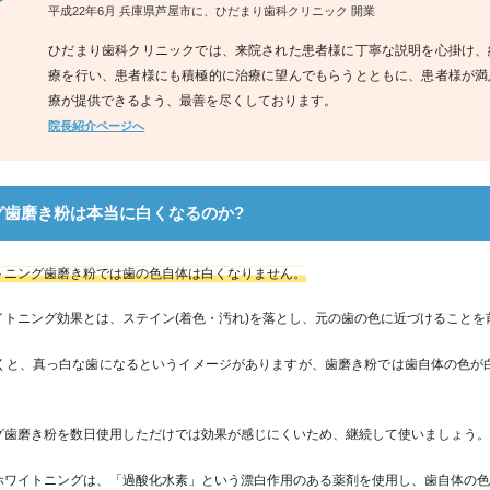
平成22年6月 兵庫県芦屋市に、ひだまり歯科クリニック 開業
ひだまり歯科クリニックでは、来院された患者様に丁寧な説明を心掛け、
療を行い、患者様にも積極的に治療に望んでもらうとともに、患者様が満
療が提供できるよう、最善を尽くしております。
院長紹介ページへ
グ歯磨き粉は本当に白くなるのか?
トニング歯磨き粉では歯の色自体は白くなりません。
イトニング効果とは、ステイン(着色・汚れ)を落とし、元の歯の色に近づけることを
くと、真っ白な歯になるというイメージがありますが、歯磨き粉では歯自体の色が
グ歯磨き粉を数日使用しただけでは効果が感じにくいため、継続して使いましょう
ホワイトニングは、「過酸化水素」という漂白作用のある薬剤を使用し、歯自体の