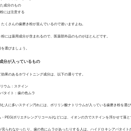
った成分のもの
き粉には注意する
、たくさんの歯磨き粉が並んでいるので迷いますよね。
き粉には薬用成分が含まれるので、医薬部外品のものがほとんどです。
粉を選びましょう。
成分が入っているもの
て効果のあるホワイトニング成分は、以下の通りです。
トリウム：ステイン
アパタイト：歯の色ムラ
好む人に多いステイン汚れには、ポリリン酸ナトリウムが入っている歯磨き粉を選
・PEG(ポリエチレングリコール)などには、イオンの力でステインを浮かせて落
が見られなかったり、歯の色にムラがあったりする人は、ハイドロキシアパタイト