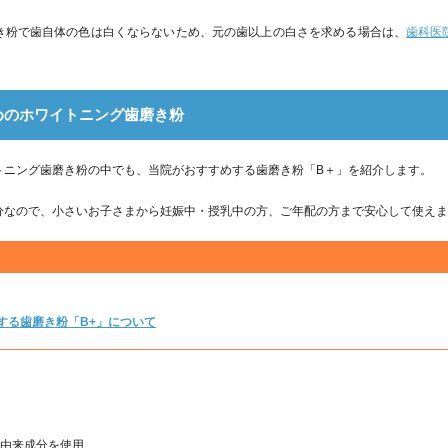
き粉で歯自体の色は白くならないため、元の歯以上の白さを求める場合は、
歯科医
めのホワイトニング歯磨き粉
トニング歯磨き粉の中でも、当院がおすすめする歯磨き粉「B＋」を紹介します。
分なので、小さいお子さまから妊娠中・授乳中の方、ご年配の方まで安心して使え
する歯磨き粉「B+」について
用
然由来成分を使用