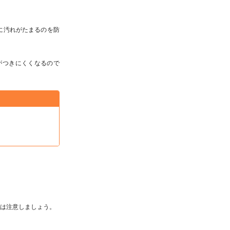
に汚れがたまるのを防
がつきにくくなるので
。
際は注意しましょう。
。