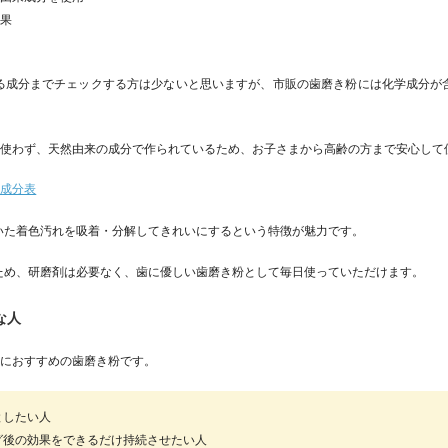
効果
る成分までチェックする方は少ないと思いますが、市販の歯磨き粉には化学成分が
切使わず、天然由来の成分で作られているため、お子さまから高齢の方まで安心して
来成分表
いた着色汚れを吸着・分解してきれいにするという特徴が魅力です。
ため、研磨剤は必要なく、歯に優しい歯磨き粉として毎日使っていただけます。
な人
人におすすめの歯磨き粉です。
としたい人
グ後の効果をできるだけ持続させたい人