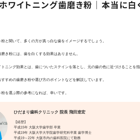
ホワイトニング歯磨き粉｜本当に白
き粉と聞いて、多くの方が真っ白な歯をイメージするでしょう。
歯磨き粉には、歯を白くする効果はありません。
イトニング効果とは、歯についたステインを落とし、元の歯の色に近づけることを
おすすめの歯磨き粉や選び方のポイントなどを解説しています。
き粉を選ぶ際の参考になれば、幸いです。
ひだまり歯科クリニック 院長 飛田逹宏
【経歴】
平成15年 大阪大学歯学部 卒業
平成19年 大阪大学大学院歯学研究科卒業 歯学博士
平成19～22年 大阪市内の歯科医院にて勤務