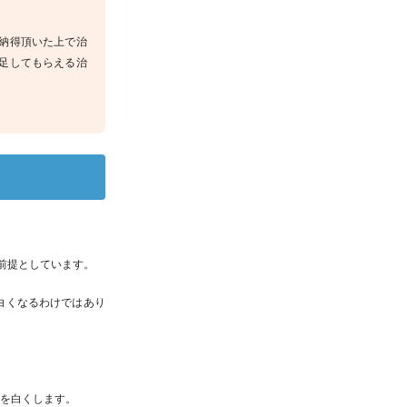
納得頂いた上で治
足してもらえる治
前提としています。
白くなるわけではあり
。
色を白くします。