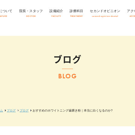
について
院長・スタッフ
設備紹介
診療科目
セカンドオピニオン
アク
EATURE
DOCTOR
FACILITY
TREATMENT
second-opinion-dental
ACC
ブログ
BLOG
ム
ブログ
ブログ
おすすめのホワイトニング歯磨き粉｜本当に白くなるのか?