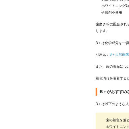
ホワイトニング
研磨剤不使用
歯磨き粉に配合され
ります。
B＋は化学成分を一
引用元：
B＋天然由
また、歯の表面につ
着色汚れを吸着する
B＋がおすすめ
B＋は以下のような
歯の着色を落
ホワイトニン