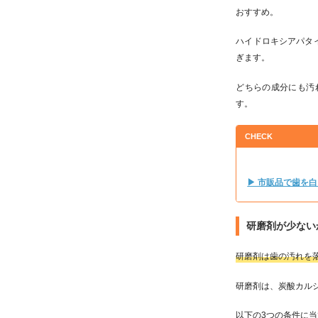
おすすめ。
ハイドロキシアパタ
ぎます。
どちらの成分にも汚
す。
CHECK
▶ 市販品で歯を
研磨剤が少ない
研磨剤は歯の汚れを
研磨剤は、炭酸カル
以下の3つの条件に