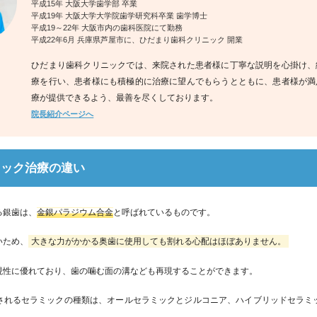
平成15年 大阪大学歯学部 卒業
平成19年 大阪大学大学院歯学研究科卒業 歯学博士
平成19～22年 大阪市内の歯科医院にて勤務
平成22年6月 兵庫県芦屋市に、ひだまり歯科クリニック 開業
ひだまり歯科クリニックでは、来院された患者様に丁寧な説明を心掛け、
療を行い、患者様にも積極的に治療に望んでもらうとともに、患者様が満
療が提供できるよう、最善を尽くしております。
院長紹介ページへ
ミック治療の違い
る銀歯は、
金銀パラジウム合金
と呼ばれているものです。
いため、
大きな力がかかる奥歯に使用しても割れる心配はほぼありません。
現性に優れており、歯の噛む面の溝なども再現することができます。
されるセラミックの種類は、オールセラミックとジルコニア、ハイブリッドセラミ