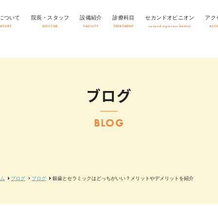
について
院長・スタッフ
設備紹介
診療科目
セカンドオピニオン
アク
EATURE
DOCTOR
FACILITY
TREATMENT
second-opinion-dental
ACC
ブログ
BLOG
ム
ブログ
ブログ
銀歯とセラミックはどっちがいい？メリットやデメリットを紹介