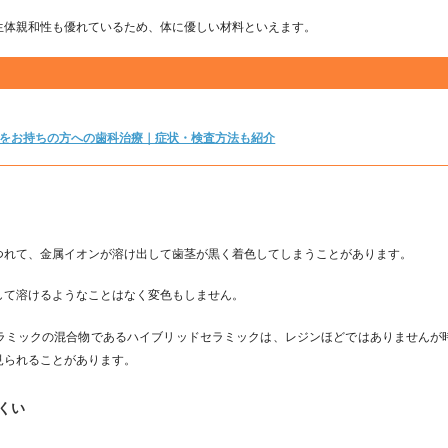
生体親和性も優れているため、体に優しい材料といえます。
ーをお持ちの方への歯科治療｜症状・検査方法も紹介
つれて、金属イオンが溶け出して歯茎が黒く着色してしまうことがあります。
して溶けるようなことはなく変色もしません。
ラミックの混合物であるハイブリッドセラミックは、レジンほどではありませんが
見られることがあります。
くい