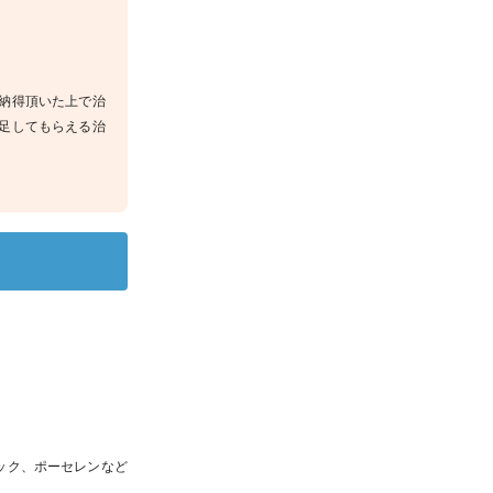
納得頂いた上で治
足してもらえる治
ック、ポーセレンなど