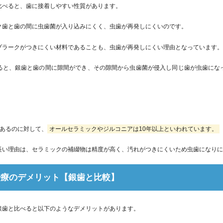
比べると、歯に接着しやすい性質があります。
ク歯と歯の間に虫歯菌が入り込みにくく、虫歯が再発しにくいのです。
プラークがつきにくい材料であることも、虫歯が再発しにくい理由となっています
ると、銀歯と歯の間に隙間ができ、その隙間から虫歯菌が侵入し同じ歯が虫歯にな
であるのに対して、
オールセラミックやジルコニアは10年以上といわれています。
長い理由は、セラミックの補綴物は精度が高く、汚れがつきにくいため虫歯になり
治療のデメリット【銀歯と比較】
銀歯と比べると以下のようなデメリットがあります。